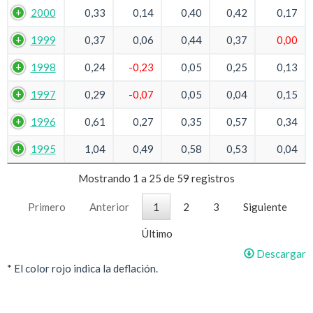
2000
0,33
0,14
0,40
0,42
0,17
1999
0,37
0,06
0,44
0,37
0,00
1998
0,24
-0,23
0,05
0,25
0,13
1997
0,29
-0,07
0,05
0,04
0,15
1996
0,61
0,27
0,35
0,57
0,34
1995
1,04
0,49
0,58
0,53
0,04
Mostrando 1 a 25 de 59 registros
Primero
Anterior
1
2
3
Siguiente
Último
Descargar
* El color rojo indica la deflación.