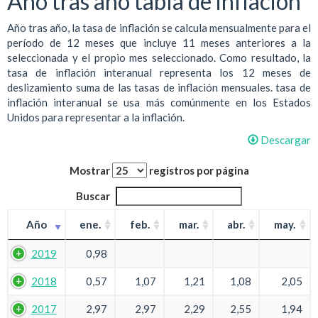
Año tras año tabla de inflación
Año tras año, la tasa de inflación se calcula mensualmente para el
período de 12 meses que incluye 11 meses anteriores a la
seleccionada y el propio mes seleccionado. Como resultado, la
tasa de inflación interanual representa los 12 meses de
deslizamiento suma de las tasas de inflación mensuales. tasa de
inflación interanual se usa más comúnmente en los Estados
Unidos para representar a la inflación.
Descargar
Mostrar
registros por página
Buscar
Año
ene.
feb.
mar.
abr.
may.
2019
0,98
2018
0,57
1,07
1,21
1,08
2,05
2017
2,97
2,97
2,29
2,55
1,94