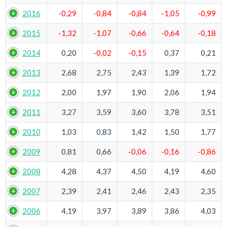
2016
-0,29
-0,84
-0,84
-1,05
-0,99
2015
-1,32
-1,07
-0,66
-0,64
-0,18
2014
0,20
-0,02
-0,15
0,37
0,21
2013
2,68
2,75
2,43
1,39
1,72
2012
2,00
1,97
1,90
2,06
1,94
2011
3,27
3,59
3,60
3,78
3,51
2010
1,03
0,83
1,42
1,50
1,77
2009
0,81
0,66
-0,06
-0,16
-0,86
2008
4,28
4,37
4,50
4,19
4,60
2007
2,39
2,41
2,46
2,43
2,35
2006
4,19
3,97
3,89
3,86
4,03