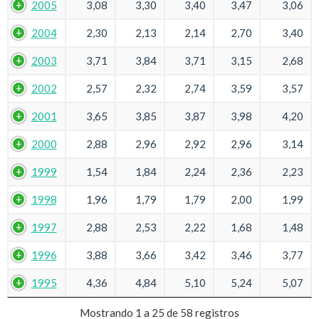
2005
3,08
3,30
3,40
3,47
3,06
2004
2,30
2,13
2,14
2,70
3,40
2003
3,71
3,84
3,71
3,15
2,68
2002
2,57
2,32
2,74
3,59
3,57
2001
3,65
3,85
3,87
3,98
4,20
2000
2,88
2,96
2,92
2,96
3,14
1999
1,54
1,84
2,24
2,36
2,23
1998
1,96
1,79
1,79
2,00
1,99
1997
2,88
2,53
2,22
1,68
1,48
1996
3,88
3,66
3,42
3,46
3,77
1995
4,36
4,84
5,10
5,24
5,07
Mostrando 1 a 25 de 58 registros