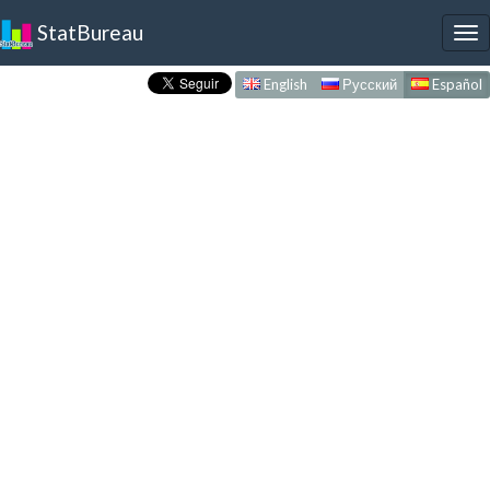
StatBureau
To
nav
English
Русский
Español