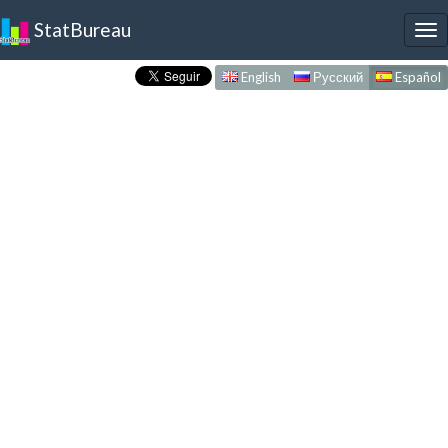
StatBureau
To
nav
English
Русский
Español