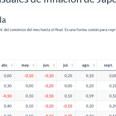
la
tir del comienzo del mes hasta el final. Es una forma común para rep
abr.
may.
jun.
jul.
ago.
sept.
0,00
-0,10
-0,10
0,20
0,10
0,0
0,30
0,00
-0,20
0,00
0,20
0,1
-0,10
0,10
-0,10
0,10
0,59
0,1
0,40
0,10
-0,20
-0,10
0,20
0,2