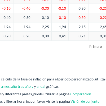
-0,10
-0,40
-0,30
-0,10
0,30
-0,2
0,40
0,50
0,10
-0,10
-0,30
-0,2
1,94
1,94
2,25
1,94
2,15
2,4
0,20
0,20
0,00
0,41
0,21
0,0
Primero
cálculo de la tasa de inflación para el período personalizado, utiliza
 a mes
,
año tras año y
y
anual
gráficas.
 y diferentes países, puede utilizar la página
Comparación
.
 y liberar horario, por favor visite la página
Visión de conjunto
.