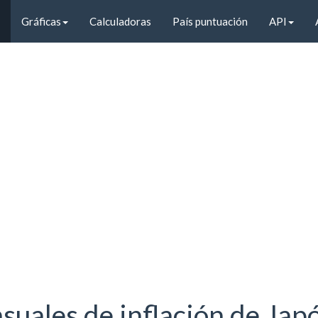
Gráficas
Calculadoras
País puntuación
API
suales de inflación de Jap