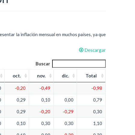
resentar la inflación mensual en muchos países, ya que
Descargar
Buscar
oct.
nov.
dic.
Total
0
-0,20
-0,49
-0,98
0
0,29
0,10
0,00
0,79
0
0,29
-0,20
-0,29
0,30
0
0,10
0,30
0,30
1,10