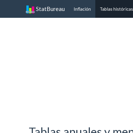
StatBureau
Inflación
Tablas históricas
Tablas anuales y men