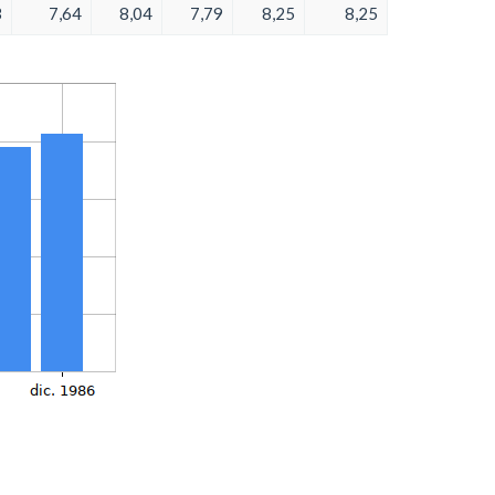
3
7,64
8,04
7,79
8,25
8,25