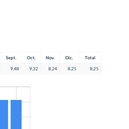
Sept.
Oct.
Nov.
Dic.
Total
9,48
9,32
8,24
8,25
8,25