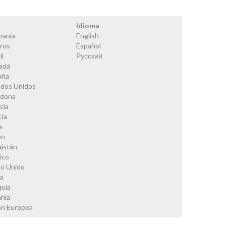
s
Idioma
mania
English
rus
Español
il
Русский
adá
aña
ados Unidos
ozona
cia
cia
a
ón
ajstán
ico
no Unido
ia
quía
nia
ón Europea