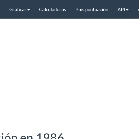
Gráficas
Calculadoras
País puntuación
API
ción en 1986