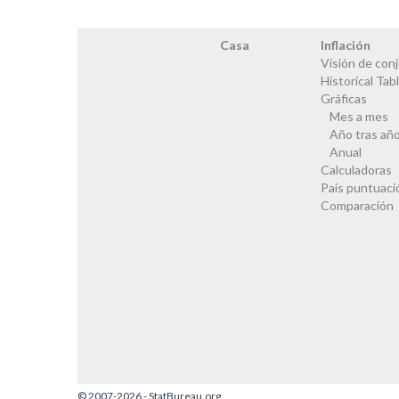
Casa
Inflación
Visión de con
Historical Tab
Gráficas
Mes a mes
Año tras añ
Anual
Calculadoras
País puntuaci
Comparación
© 2007-2026 - StatBureau.org