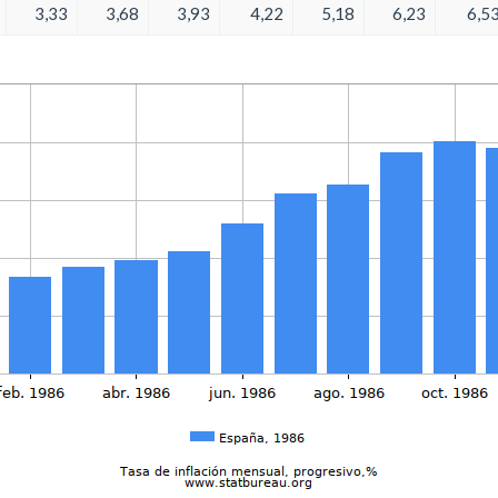
3,33
3,68
3,93
4,22
5,18
6,23
6,5