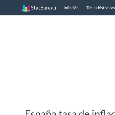
StatBureau
Inflación
Tablas históricas
España tasa de infla