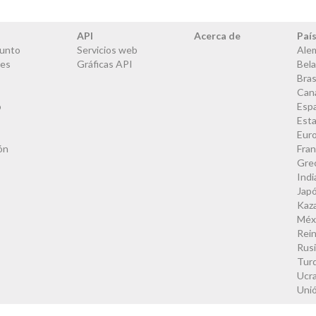
API
Acerca de
Paí
junto
Servicios web
Ale
les
Gráficas API
Bela
Bras
Can
o
Esp
Est
Eur
ón
Fran
Gre
Indi
Jap
Kaz
Méx
Rei
Rus
Tur
Ucra
Uni