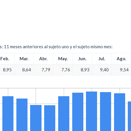
es: 11 meses anteriores al sujeto uno y el sujeto mismo mes:
Feb.
Mar.
Abr.
May.
Jun.
Jul.
Ago.
8,95
8,64
7,79
7,76
8,93
9,40
9,54