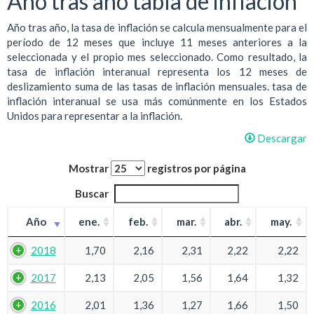
Año tras año tabla de inflación
Año tras año, la tasa de inflación se calcula mensualmente para el
período de 12 meses que incluye 11 meses anteriores a la
seleccionada y el propio mes seleccionado. Como resultado, la
tasa de inflación interanual representa los 12 meses de
deslizamiento suma de las tasas de inflación mensuales. tasa de
inflación interanual se usa más comúnmente en los Estados
Unidos para representar a la inflación.
Descargar
Mostrar
registros por página
Buscar
Año
ene.
feb.
mar.
abr.
may.
2018
1,70
2,16
2,31
2,22
2,22
2017
2,13
2,05
1,56
1,64
1,32
2016
2,01
1,36
1,27
1,66
1,50