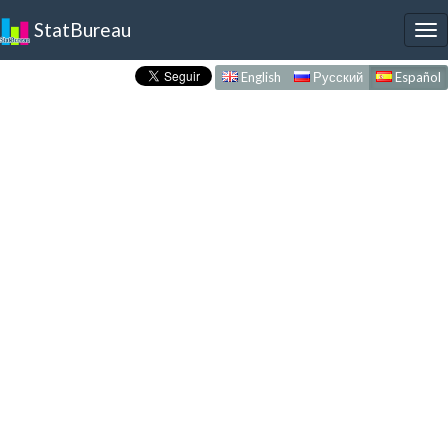
StatBureau
To
nav
English
Русский
Español