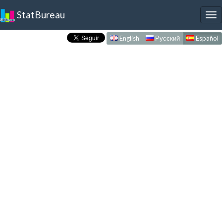
StatBureau
To
nav
English
Русский
Español