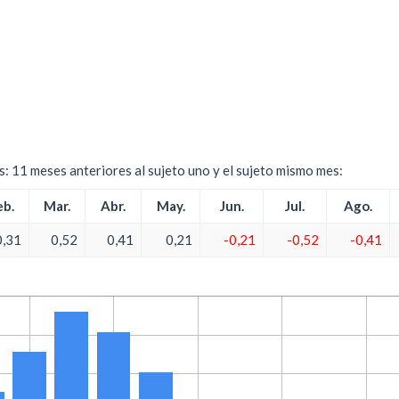
es: 11 meses anteriores al sujeto uno y el sujeto mismo mes:
eb.
Mar.
Abr.
May.
Jun.
Jul.
Ago.
0,31
0,52
0,41
0,21
-0,21
-0,52
-0,41