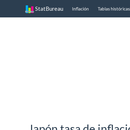
StatBureau
Inflación
Tablas históricas
Japón tasa de inflac