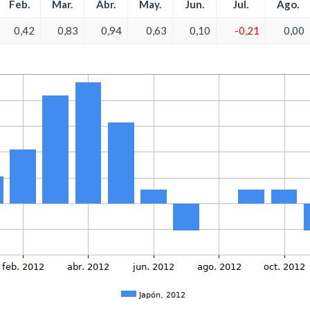
Feb.
Mar.
Abr.
May.
Jun.
Jul.
Ago.
0,42
0,83
0,94
0,63
0,10
-0,21
0,00