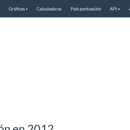
Gráficas
Calculadoras
País puntuación
API
ión en 2012