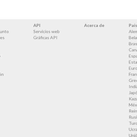
API
Acerca de
Paí
junto
Servicios web
Ale
les
Gráficas API
Bela
Bras
Can
o
Esp
Est
Eur
ón
Fran
Gre
Indi
Jap
Kaz
Méx
Rei
Rus
Tur
Ucra
Uni