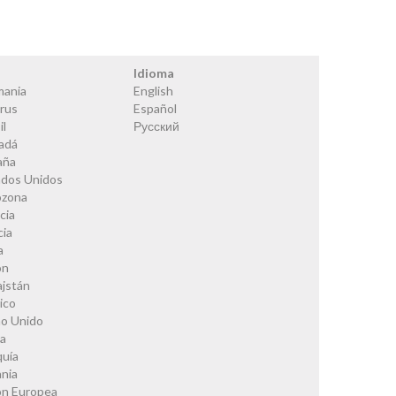
s
Idioma
mania
English
rus
Español
il
Русский
adá
aña
ados Unidos
ozona
cia
cia
a
ón
ajstán
ico
no Unido
ia
quía
nia
ón Europea