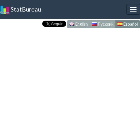
StatBureau
To
nav
English
Русский
Español