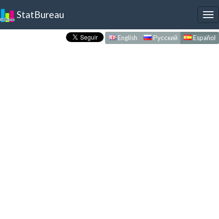
StatBureau
To
nav
English
Русский
Español