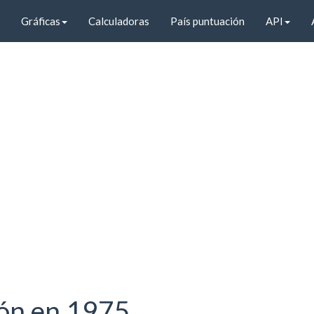
Gráficas
Calculadoras
País puntuación
API
ión en 1975