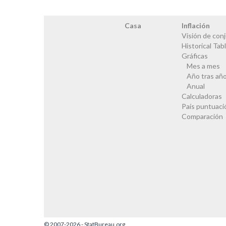
Casa
Inflación
Visión de con
Historical Tab
Gráficas
Mes a mes
Año tras añ
Anual
Calculadoras
País puntuaci
Comparación
© 2007-2026 - StatBureau.org