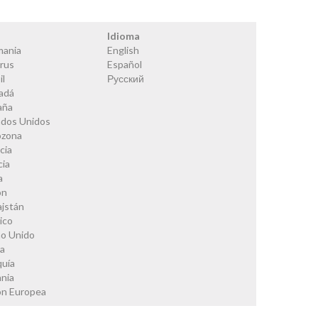
s
Idioma
mania
English
rus
Español
il
Русский
adá
aña
ados Unidos
ozona
cia
cia
a
ón
ajstán
ico
no Unido
ia
quía
nia
ón Europea