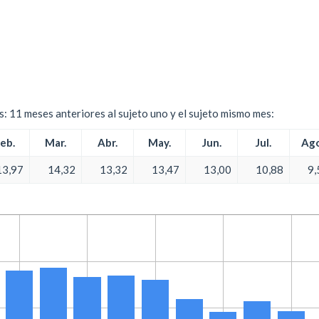
es: 11 meses anteriores al sujeto uno y el sujeto mismo mes:
eb.
Mar.
Abr.
May.
Jun.
Jul.
Ago
13,97
14,32
13,32
13,47
13,00
10,88
9,