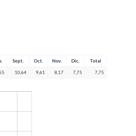
.
Sept.
Oct.
Nov.
Dic.
Total
55
10,64
9,61
8,17
7,75
7,75