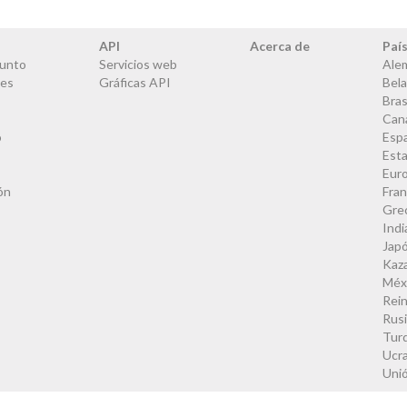
API
Acerca de
Paí
junto
Servicios web
Ale
les
Gráficas API
Bela
Bras
Can
o
Esp
Est
Eur
ón
Fran
Gre
Indi
Jap
Kaz
Méx
Rei
Rus
Tur
Ucra
Uni