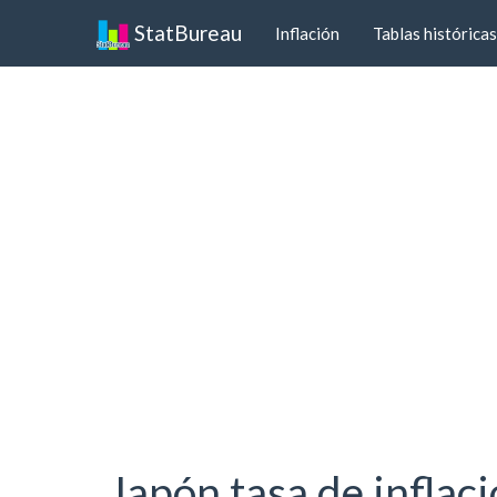
StatBureau
Inflación
Tablas históricas
Japón tasa de inflac