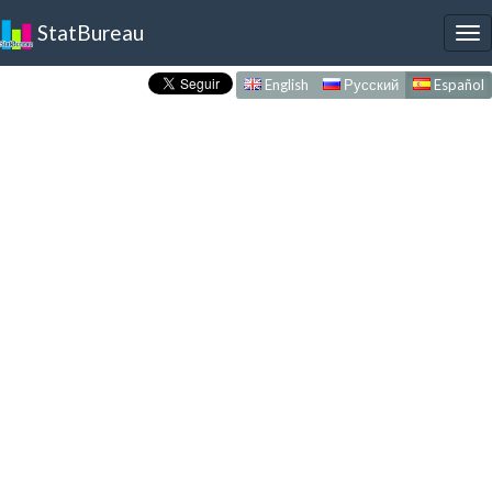
StatBureau
To
nav
English
Русский
Español