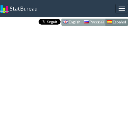
StatBureau
To
nav
English
Русский
Español