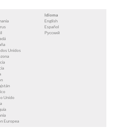
s
Idioma
mania
English
rus
Español
il
Русский
adá
aña
ados Unidos
ozona
cia
cia
a
ón
ajstán
ico
no Unido
ia
quía
nia
ón Europea