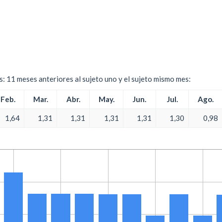
es: 11 meses anteriores al sujeto uno y el sujeto mismo mes:
Feb.
Mar.
Abr.
May.
Jun.
Jul.
Ago.
1,64
1,31
1,31
1,31
1,31
1,30
0,98