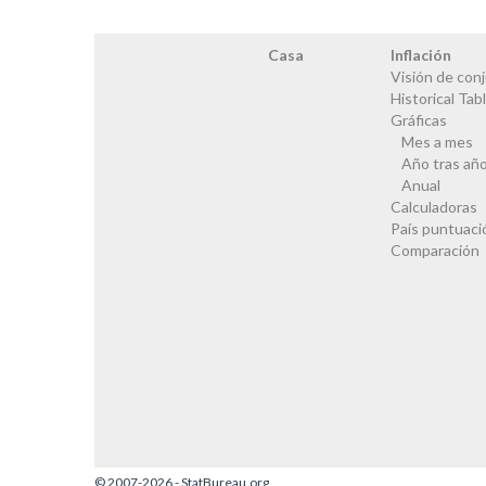
Casa
Inflación
Visión de con
Historical Tab
Gráficas
Mes a mes
Año tras añ
Anual
Calculadoras
País puntuaci
Comparación
© 2007-2026 - StatBureau.org