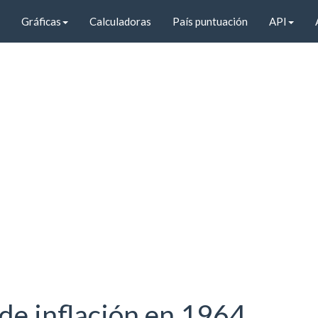
Gráficas
Calculadoras
País puntuación
API
de inflación en 1964