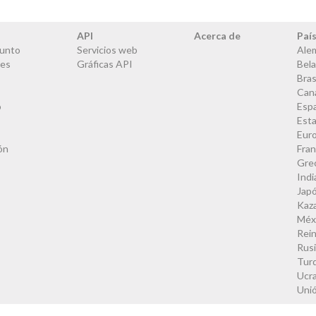
API
Acerca de
Paí
junto
Servicios web
Ale
les
Gráficas API
Bela
Bras
Can
o
Esp
Est
Eur
ón
Fran
Gre
Indi
Jap
Kaz
Méx
Rei
Rus
Tur
Ucra
Uni