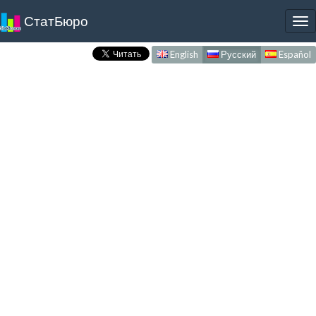
СтатБюро
To
nav
English
Русский
Español