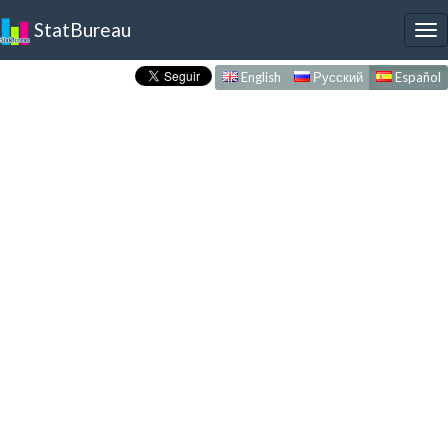
StatBureau
To
nav
English
Русский
Español