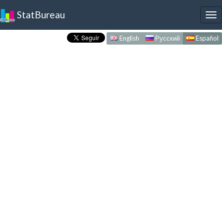
StatBureau
To
nav
English
Русский
Español