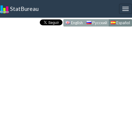
StatBureau
To
nav
English
Русский
Español