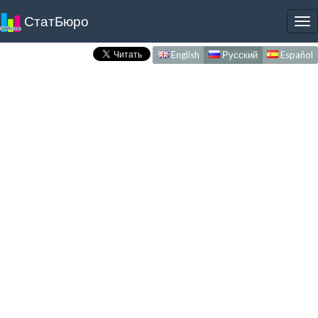
СтатБюро
To
nav
English
Русский
Español