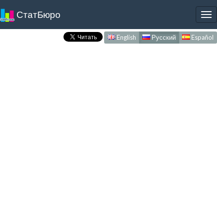
СтатБюро
To
nav
English
Русский
Español