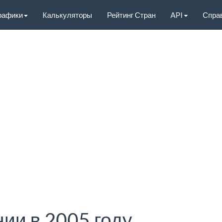
рафики
Калькуляторы
Рейтинг Стран
API
Спра
ии в 2005 году