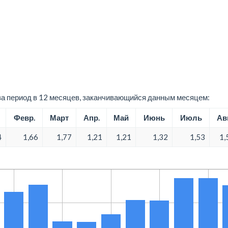
а период в 12 месяцев, заканчивающийся данным месяцем:
Февр.
Март
Апр.
Май
Июнь
Июль
Авг
4
1,66
1,77
1,21
1,21
1,32
1,53
1,