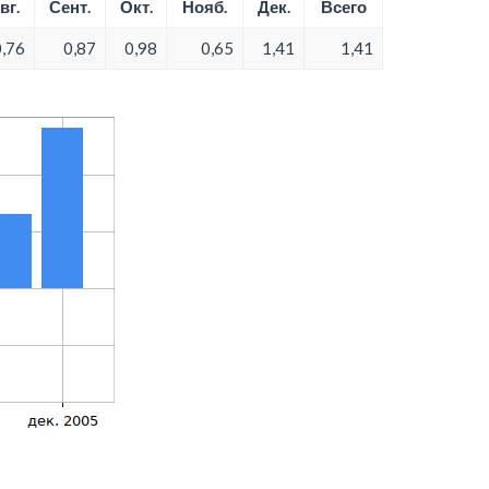
вг.
Сент.
Окт.
Нояб.
Дек.
Всего
0,76
0,87
0,98
0,65
1,41
1,41