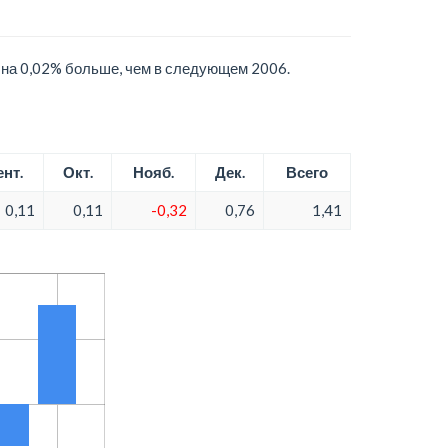
 на 0,02% больше, чем в следующем 2006.
ент.
Окт.
Нояб.
Дек.
Всего
0,11
0,11
-0,32
0,76
1,41