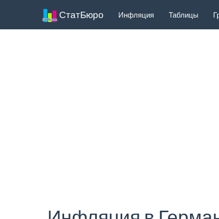
СтатБюро
Инфляция
Таблицы
Г
Инфляция в Герман