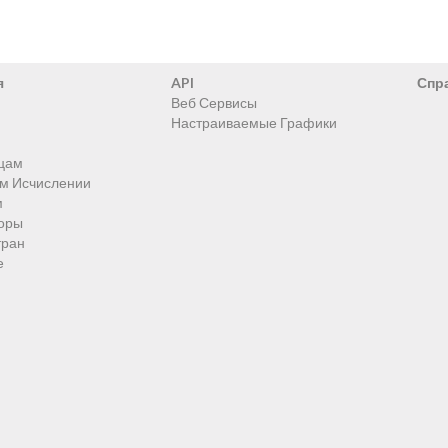
я
API
Спр
Веб Сервисы
Настраиваемые Графики
цам
ом Исчислении
м
оры
тран
е