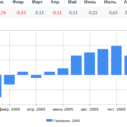
в.
Февр.
Март
Апр.
Май
Июнь
Июль
А
,76
-0,33
0,11
-0,11
0,11
0,22
0,65