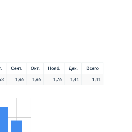
.
Сент.
Окт.
Нояб.
Дек.
Всего
53
1,86
1,86
1,76
1,41
1,41