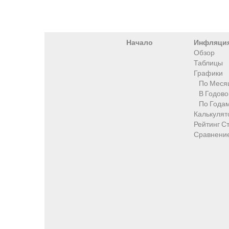
Начало
Инфляци
Обзор
Таблицы
Графики
По Меся
В Годов
По Года
Калькулят
Рейтинг С
Сравнени