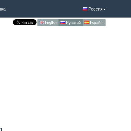
вка
Россия
English
Русский
Español
я