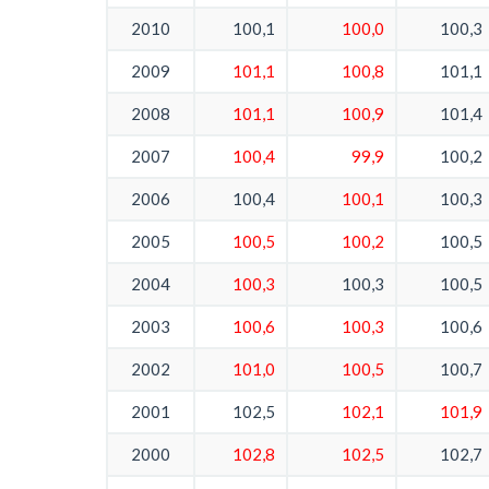
2010
100,1
100,0
100,3
2009
101,1
100,8
101,1
2008
101,1
100,9
101,4
2007
100,4
99,9
100,2
2006
100,4
100,1
100,3
2005
100,5
100,2
100,5
2004
100,3
100,3
100,5
2003
100,6
100,3
100,6
2002
101,0
100,5
100,7
2001
102,5
102,1
101,9
2000
102,8
102,5
102,7