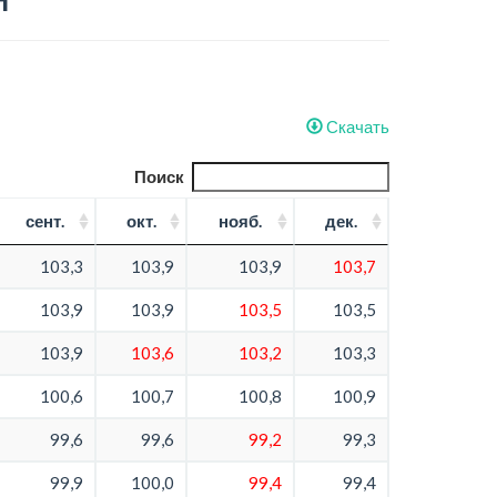
Скачать
Поиск
сент.
окт.
нояб.
дек.
103,3
103,9
103,9
103,7
103,9
103,9
103,5
103,5
103,9
103,6
103,2
103,3
100,6
100,7
100,8
100,9
99,6
99,6
99,2
99,3
99,9
100,0
99,4
99,4