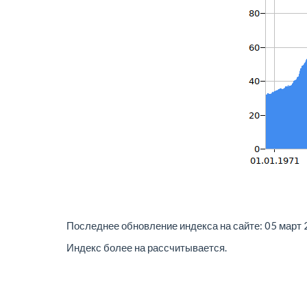
Последнее обновление индекса на сайте: 05 март
Индекс более на рассчитывается.