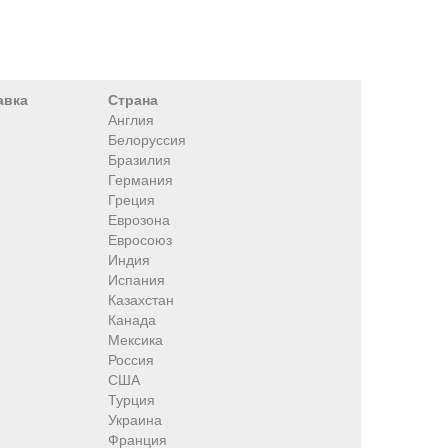
авка
Страна
Англия
Белоруссия
Бразилия
Германия
Греция
Еврозона
Евросоюз
Индия
Испания
Казахстан
Канада
Мексика
Россия
США
Турция
Украина
Франция