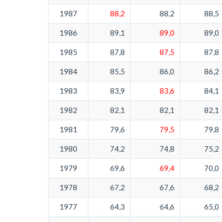
1987
88,2
88,2
88,5
1986
89,1
89,0
89,0
1985
87,8
87,5
87,8
1984
85,5
86,0
86,2
1983
83,9
83,6
84,1
1982
82,1
82,1
82,1
1981
79,6
79,5
79,8
1980
74,2
74,8
75,2
1979
69,6
69,4
70,0
1978
67,2
67,6
68,2
1977
64,3
64,6
65,0