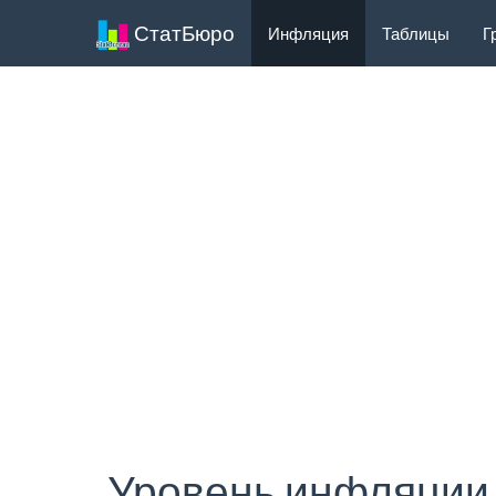
СтатБюро
Инфляция
Таблицы
Г
Уровень инфляции 