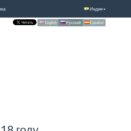
вка
Индия
English
Русский
Español
18 году