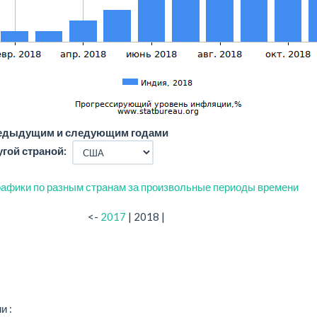
редыдущим и следующим годами
угой страной:
афики по разным странам за произвольные периоды времени
<-
2017
| 2018 |
и :