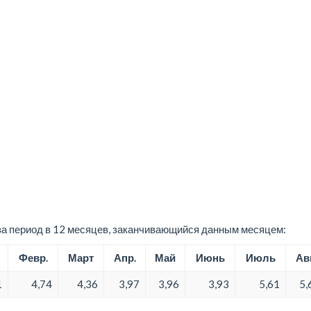
а период в 12 месяцев, заканчивающийся данным месяцем:
Февр.
Март
Апр.
Май
Июнь
Июль
Авг
1
4,74
4,36
3,97
3,96
3,93
5,61
5,