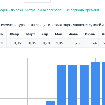
афики по разным странам за произвольные периоды времени
изменения уровня инфляции с начала года и является суммой и
в.
Февр.
Март
Апр.
Май
Июнь
Июль
А
,70
0,35
0,35
0,70
1,05
1,75
5,24
5