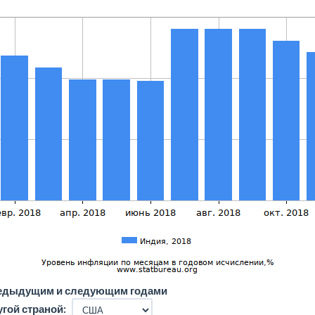
редыдущим и следующим годами
угой страной: