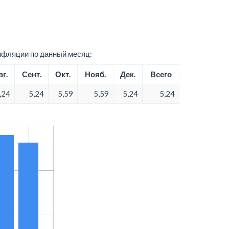
нфляции по данный месяц:
вг.
Сент.
Окт.
Нояб.
Дек.
Всего
,24
5,24
5,59
5,59
5,24
5,24