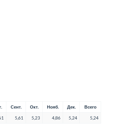
.
Сент.
Окт.
Нояб.
Дек.
Всего
61
5,61
5,23
4,86
5,24
5,24