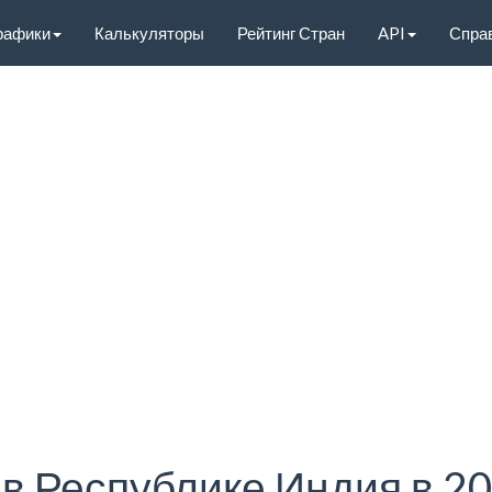
рафики
Калькуляторы
Рейтинг Стран
API
Спра
в Республике Индия в 20