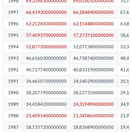
1998
69,3396300000000
69,0100500000000
70,7
1997
66,4193000000000
66,1848400000000
67,6
1996
62,2124100000000
62,1144800000000
63,8
1995
57,4093700000000
57,2737100000000
58,6
1994
51,8772000000000
52,0715800000000
53,3
1993
46,6160300000000
46,7587400000000
48,4
1992
40,7177400000000
40,8331900000000
41,6
1991
34,4650700000000
34,5402900000000
35,1
1990
28,2077900000000
28,2373500000000
29,1
1989
24,4184200000000
24,3194900000000
24,9
1988
21,4095400000000
21,3458600000000
21,9
1987
18,7357200000000
18,8268900000000
19,4