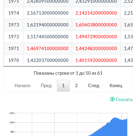
1975
2,42609500000000
2,43291000000000
2,52
1974
2,16713000000000
2,14214200000000
2,21
1973
1,62194000000000
1,60603800000000
1,65
1972
1,51744500000000
1,49472900000000
1,53
1971
1,46974100000000
1,44248200000000
1,47
1970
1,42203700000000
1,40159200000000
1,43
Показаны строки от 1 до 50 из 61
Начало
Пред
1
2
След
Конец
Скачать