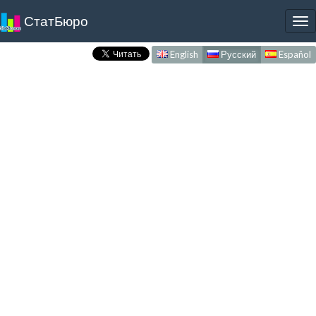
СтатБюро
To
nav
English
Русский
Español