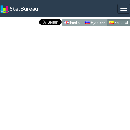
StatBureau
To
nav
English
Русский
Español