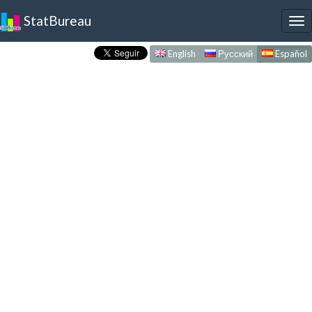
StatBureau
To
nav
English
Русский
Español