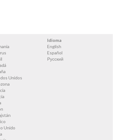
s
Idioma
mania
English
rus
Español
il
Русский
adá
aña
ados Unidos
ozona
cia
cia
a
ón
ajstán
ico
no Unido
ia