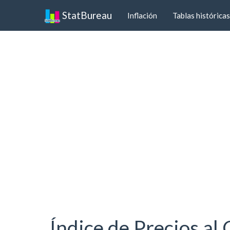
StatBureau
Inflación
Tablas históricas
Índice de Precios al