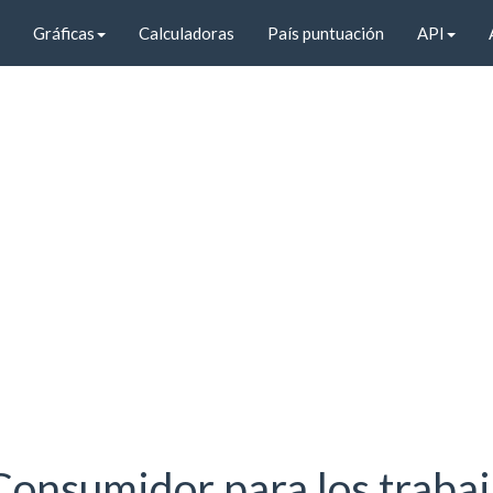
Gráficas
Calculadoras
País puntuación
API
 Consumidor para los trabaj