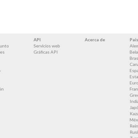
API
Acerca de
Paí
junto
Servicios web
Ale
les
Gráficas API
Bela
Bras
Can
o
Esp
Est
Eur
ón
Fran
Gre
Indi
Jap
Kaz
Méx
Rei
Rus