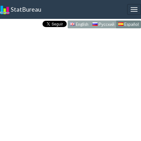
StatBureau
To
nav
English
Русский
Español