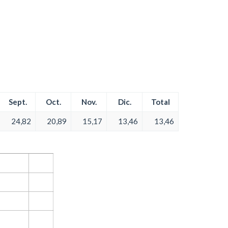
Sept.
Oct.
Nov.
Dic.
Total
24,82
20,89
15,17
13,46
13,46