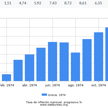
1,51
4,74
5,92
7,43
8,72
8,61
6,35