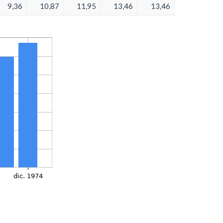
9,36
10,87
11,95
13,46
13,46