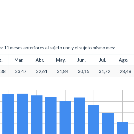
es: 11 meses anteriores al sujeto uno y el sujeto mismo mes:
.
Mar.
Abr.
May.
Jun.
Jul.
Ago.
,38
33,47
32,61
31,84
30,15
31,72
28,48