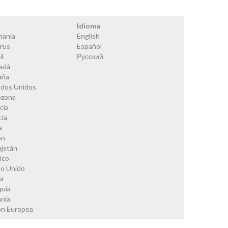
s
Idioma
mania
English
rus
Español
il
Русский
adá
aña
ados Unidos
ozona
cia
cia
a
ón
ajstán
ico
no Unido
ia
quía
nia
ón Europea