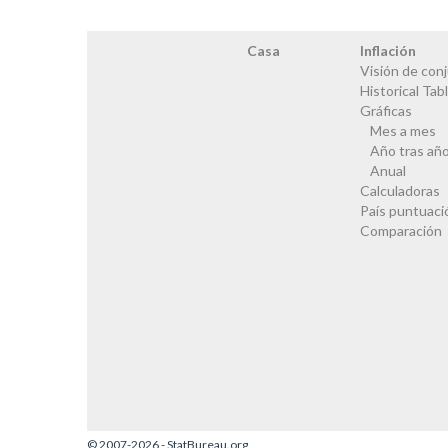
Casa
Inflación
Visión de con
Historical Tab
Gráficas
Mes a mes
Año tras añ
Anual
Calculadoras
País puntuaci
Comparación
© 2007-2026 - StatBureau.org