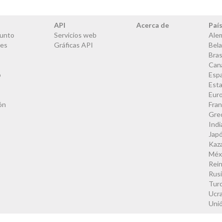
API
Acerca de
Paí
junto
Servicios web
Ale
les
Gráficas API
Bela
Bras
Can
o
Esp
Est
Eur
ón
Fran
Gre
Indi
Jap
Kaz
Méx
Rei
Rus
Tur
Ucra
Uni