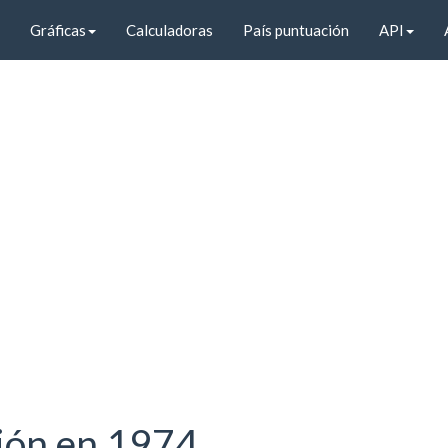
Gráficas
Calculadoras
País puntuación
API
ción en 1974