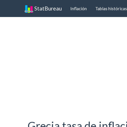
StatBureau
Inflación
Tablas históricas
Grecia tasa de infla