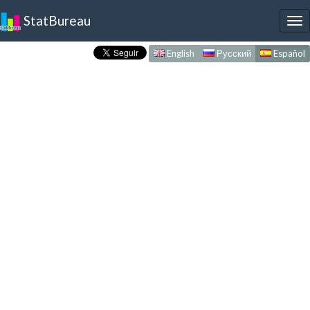
StatBureau
To
nav
English
Русский
Español