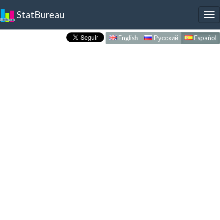
StatBureau
To
nav
English
Русский
Español