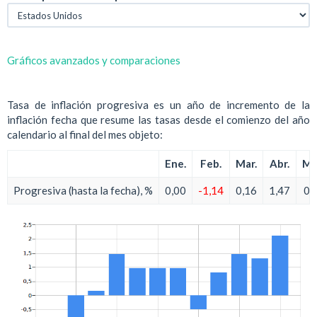
Gráficos avanzados y comparaciones
Tasa de inflación progresiva es un año de incremento de la
inflación fecha que resume las tasas desde el comienzo del año
calendario al final del mes objeto:
Ene.
Feb.
Mar.
Abr.
Ma
Progresiva (hasta la fecha), %
0,00
-1,14
0,16
1,47
0,