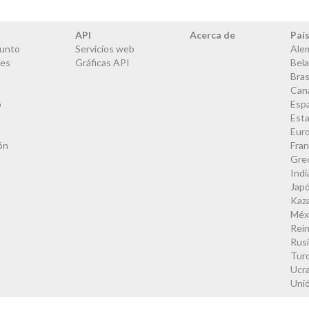
API
Acerca de
Paí
junto
Servicios web
Ale
les
Gráficas API
Bela
Bras
Can
o
Esp
Est
Eur
ón
Fran
Gre
Indi
Jap
Kaz
Méx
Rei
Rus
Tur
Ucra
Uni