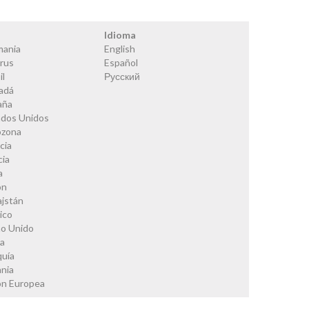
s
Idioma
mania
English
rus
Español
il
Русский
adá
aña
ados Unidos
ozona
cia
cia
a
ón
ajstán
ico
no Unido
ia
quía
nia
ón Europea