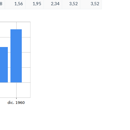
98
1,56
1,95
2,34
3,52
3,52