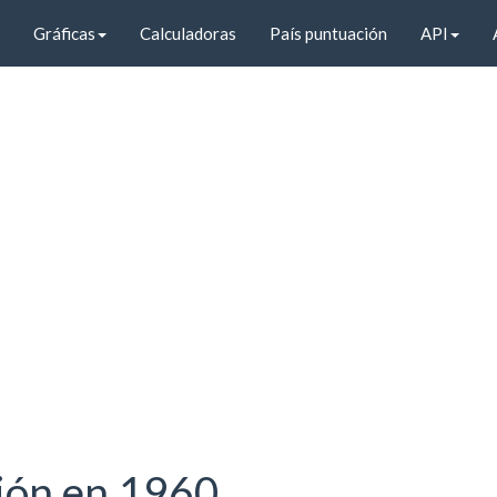
Gráficas
Calculadoras
País puntuación
API
ción en 1960