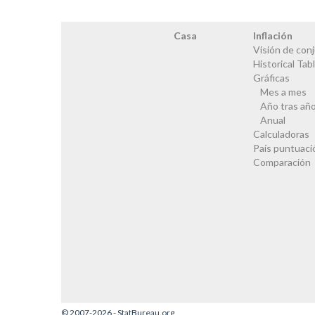
Casa
Inflación
Visión de con
Historical Tab
Gráficas
Mes a mes
Año tras añ
Anual
Calculadoras
País puntuaci
Comparación
© 2007-2026 - StatBureau.org