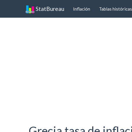
StatBureau
Inflación
Tablas históricas
Grecia tasa de infla