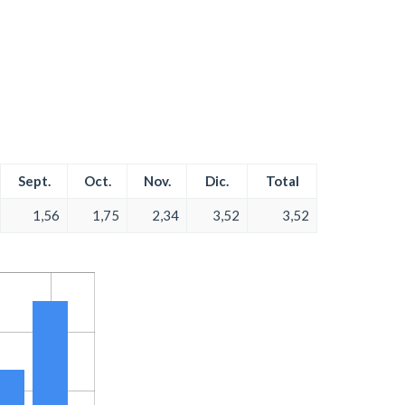
Sept.
Oct.
Nov.
Dic.
Total
1,56
1,75
2,34
3,52
3,52