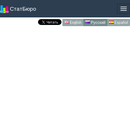
СтатБюро
To
nav
English
Русский
Español