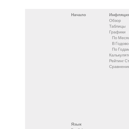
Начало
Инфляци
Обзор
Таблицы
Графики
По Меся
В Годов
По Года
Калькулят
Рейтинг С
Сравнени
Язык