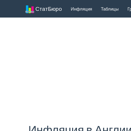
СтатБюро
Инфляция
Таблицы
Г
Инфляция в Англии