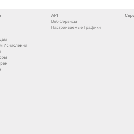
я
API
Спр
Веб Сервисы
Настраиваемые Графики
цам
ом Исчислении
м
оры
тран
е