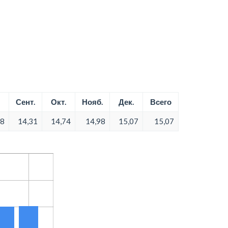
Сент.
Окт.
Нояб.
Дек.
Всего
78
14,31
14,74
14,98
15,07
15,07