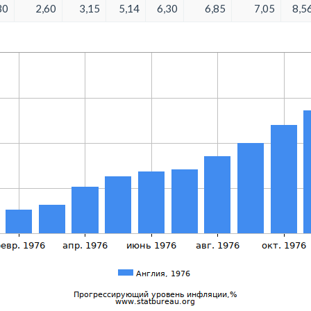
30
2,60
3,15
5,14
6,30
6,85
7,05
8,5