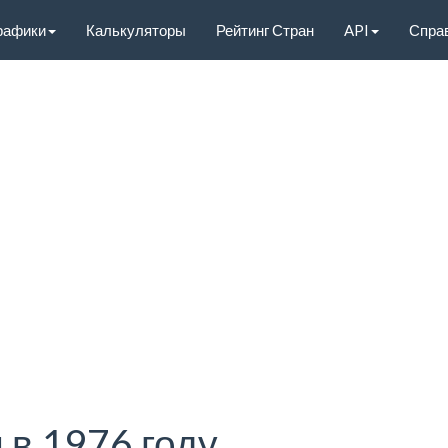
рафики
Калькуляторы
Рейтинг Стран
API
Спра
 в 1976 году