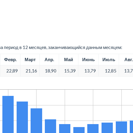
а период в 12 месяцев, заканчивающийся данным месяцем:
Февр.
Март
Апр.
Май
Июнь
Июль
Авг.
22,89
21,16
18,90
15,39
13,79
12,85
13,