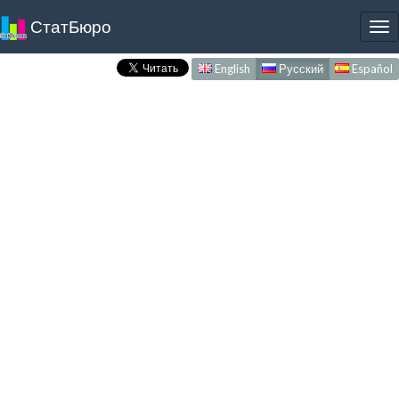
СтатБюро
To
nav
English
Русский
Español