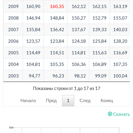
2009
160,90
160,35
162,12
162,15
163,19
2008
146,94
148,84
150,27
152,79
155,07
2007
135,84
136,42
137,67
139,33
140,03
2006
123,57
123,84
124,18
125,84
128,20
2005
114,49
114,51
114,81
115,63
116,69
2004
104,81
105,35
106,36
106,89
107,35
2003
94,77
96,23
98,12
99,09
100,04
Показаны строки от 1 до 17 из 17
Начало
Пред
1
След
Конец
Скачать