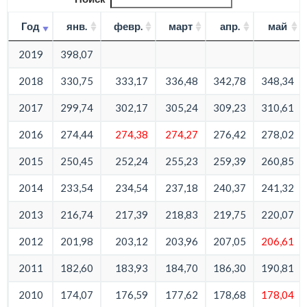
Год
янв.
февр.
март
апр.
май
2019
398,07
2018
330,75
333,17
336,48
342,78
348,34
2017
299,74
302,17
305,24
309,23
310,61
2016
274,44
274,38
274,27
276,42
278,02
2015
250,45
252,24
255,23
259,39
260,85
2014
233,54
234,54
237,18
240,37
241,32
2013
216,74
217,39
218,83
219,75
220,07
2012
201,98
203,12
203,96
207,05
206,61
2011
182,60
183,93
184,70
186,30
190,81
2010
174,07
176,59
177,62
178,68
178,04