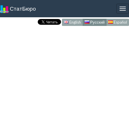
СтатБюро
To
nav
English
Русский
Español