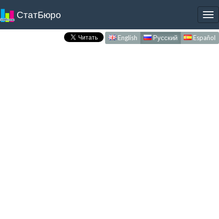
СтатБюро
To
nav
English
Русский
Español