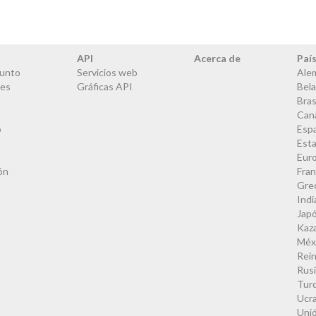
API
Acerca de
Paí
junto
Servicios web
Ale
les
Gráficas API
Bela
Bras
Can
o
Esp
Est
Eur
ón
Fran
Gre
Indi
Jap
Kaz
Méx
Rei
Rus
Tur
Ucra
Uni