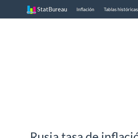
StatBureau
Inflación
Tablas históricas
Rusia tasa de inflac