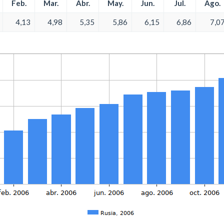
Feb.
Mar.
Abr.
May.
Jun.
Jul.
Ago.
4,13
4,98
5,35
5,86
6,15
6,86
7,0