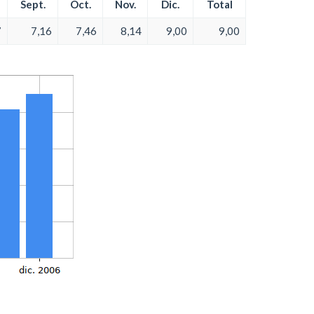
Sept.
Oct.
Nov.
Dic.
Total
7
7,16
7,46
8,14
9,00
9,00