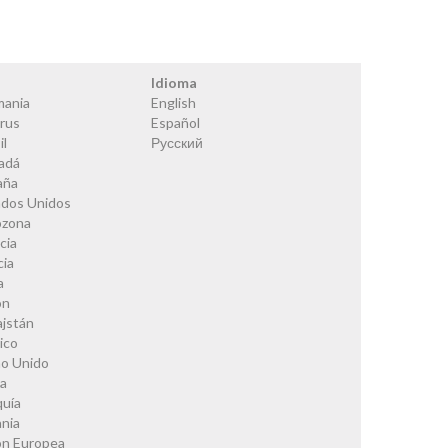
s
Idioma
mania
English
rus
Español
il
Русский
adá
aña
ados Unidos
ozona
cia
cia
a
ón
ajstán
ico
no Unido
ia
quía
nia
ón Europea