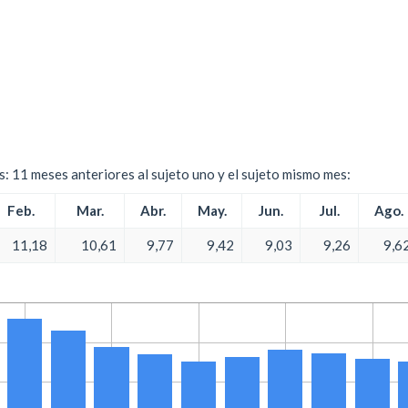
es: 11 meses anteriores al sujeto uno y el sujeto mismo mes:
Feb.
Mar.
Abr.
May.
Jun.
Jul.
Ago.
11,18
10,61
9,77
9,42
9,03
9,26
9,6