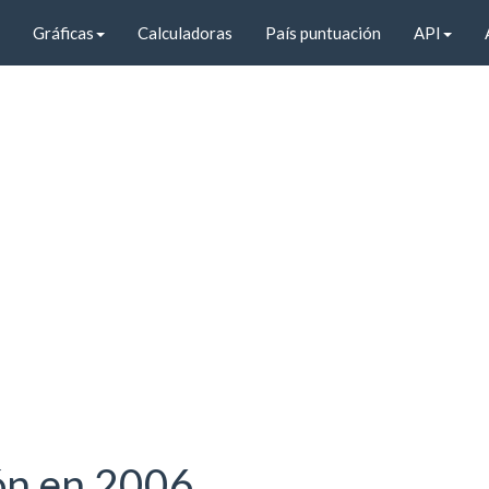
Gráficas
Calculadoras
País puntuación
API
ión en 2006