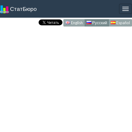
СтатБюро
To
nav
English
Русский
Español