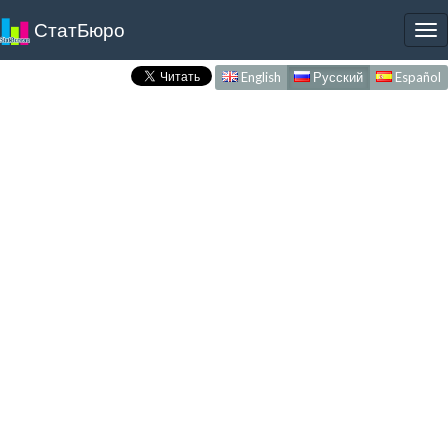
СтатБюро
To
nav
English
Русский
Español