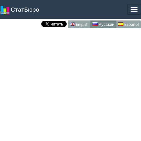
СтатБюро
To
nav
English
Русский
Español