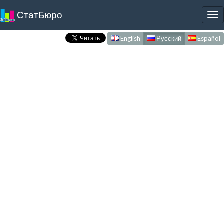
СтатБюро
To
nav
English
Русский
Español