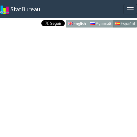
StatBureau
To
nav
English
Русский
Español