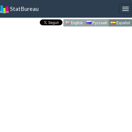
StatBureau
To
nav
English
Русский
Español