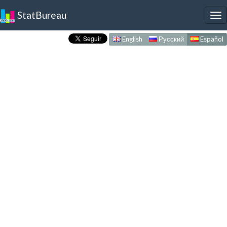
StatBureau
To
nav
English
Русский
Español