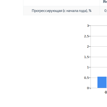
Ян
Прогрессирующая (с начала года), %
0