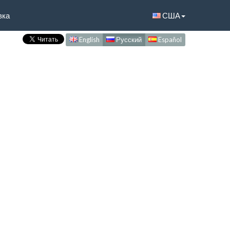
вка
США
English
Русский
Español