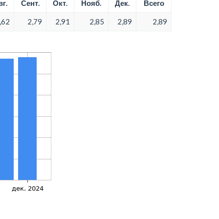
вг.
Сент.
Окт.
Нояб.
Дек.
Всего
,62
2,79
2,91
2,85
2,89
2,89