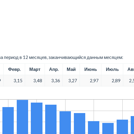
а период в 12 месяцев, заканчивающийся данным месяцем:
Февр.
Март
Апр.
Май
Июнь
Июль
Авг
9
3,15
3,48
3,36
3,27
2,97
2,89
2,