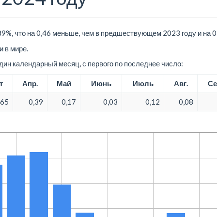
89%, что на 0,46 меньше, чем в предшествующем 2023 году и на 
 в мире.
ин календарный месяц, с первого по последнее число:
т
Апр.
Май
Июнь
Июль
Авг.
Се
,65
0,39
0,17
0,03
0,12
0,08