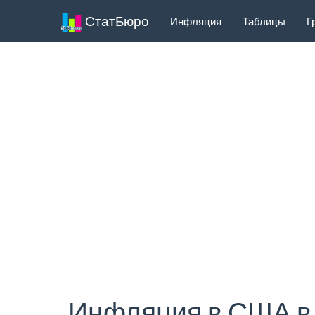
СтатБюро
Инфляция
Таблицы
Г
Инфляция в США в 