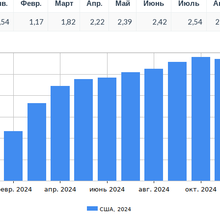
в.
Февр.
Март
Апр.
Май
Июнь
Июль
А
,54
1,17
1,82
2,22
2,39
2,42
2,54
2