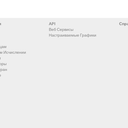
я
API
Спр
Веб Сервисы
Настраиваемые Графики
цам
ом Исчислении
м
оры
тран
е