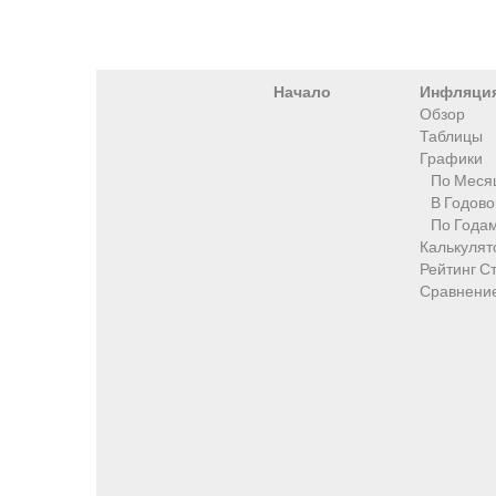
Начало
Инфляци
Обзор
Таблицы
Графики
По Меся
В Годов
По Года
Калькулят
Рейтинг С
Сравнени