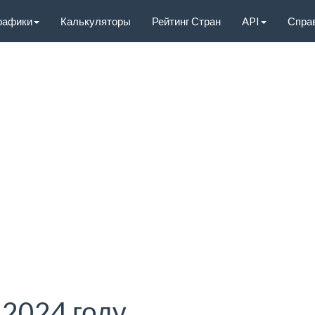
рафики
Калькуляторы
Рейтинг Стран
API
Спра
2024 году