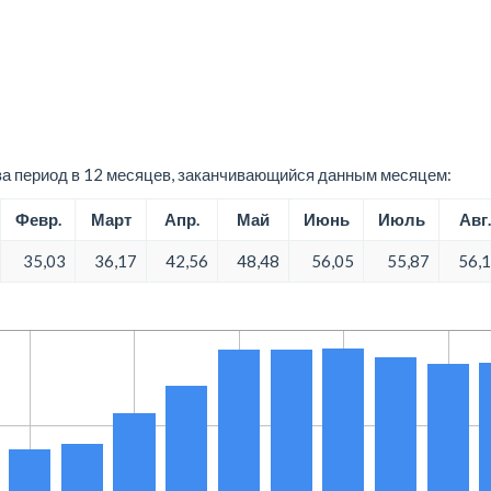
а период в 12 месяцев, заканчивающийся данным месяцем:
Февр.
Март
Апр.
Май
Июнь
Июль
Авг.
35,03
36,17
42,56
48,48
56,05
55,87
56,