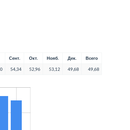
Сент.
Окт.
Нояб.
Дек.
Всего
10
54,34
52,96
53,12
49,68
49,68