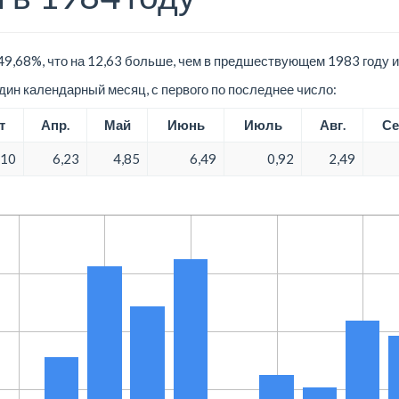
49,68%, что на 12,63 больше, чем в предшествующем 1983 году 
ин календарный месяц, с первого по последнее число:
т
Апр.
Май
Июнь
Июль
Авг.
Се
,10
6,23
4,85
6,49
0,92
2,49