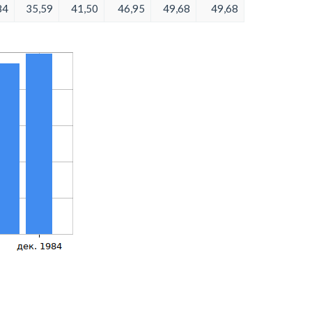
84
35,59
41,50
46,95
49,68
49,68