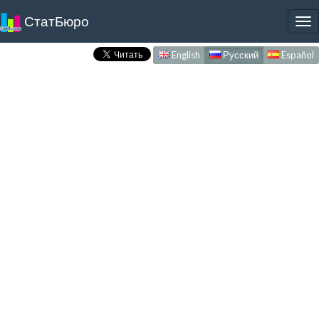
СтатБюро
To
nav
English
Русский
Español