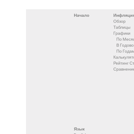
Начало
Инфляци
Обзор
Таблицы
Графики
По Меся
В Годов
По Года
Калькулят
Рейтинг С
Сравнени
Язык