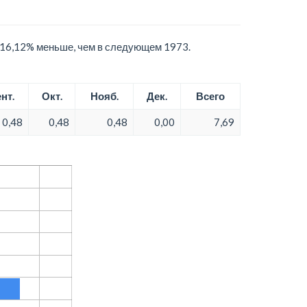
а 16,12% меньше, чем в следующем 1973.
нт.
Окт.
Нояб.
Дек.
Всего
0,48
0,48
0,48
0,00
7,69