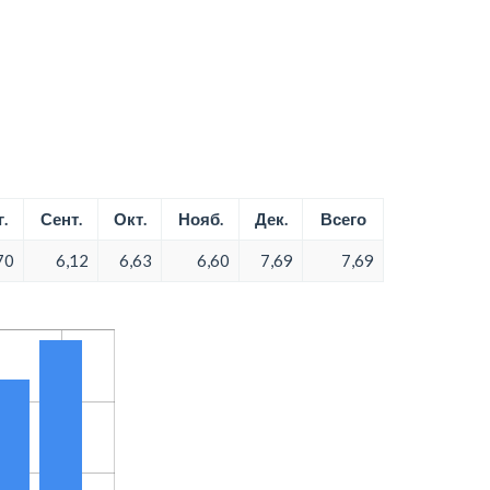
.
Сент.
Окт.
Нояб.
Дек.
Всего
70
6,12
6,63
6,60
7,69
7,69