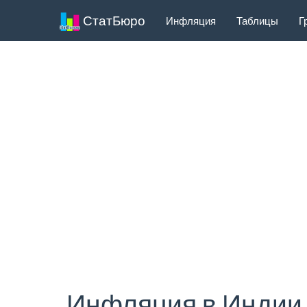
СтатБюро
Инфляция
Таблицы
Г
Инфляция в Индии 