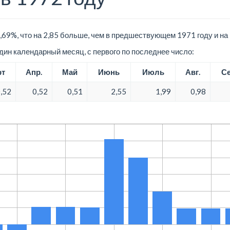
,69%, что на 2,85 больше, чем в предшествующем 1971 году и н
ин календарный месяц, с первого по последнее число:
рт
Апр.
Май
Июнь
Июль
Авг.
Се
,52
0,52
0,51
2,55
1,99
0,98