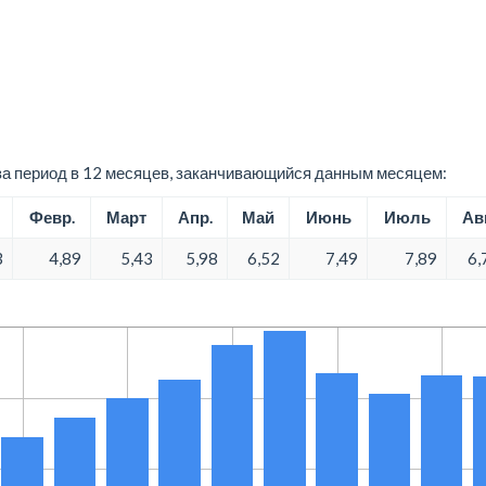
а период в 12 месяцев, заканчивающийся данным месяцем:
Февр.
Март
Апр.
Май
Июнь
Июль
Авг
3
4,89
5,43
5,98
6,52
7,49
7,89
6,