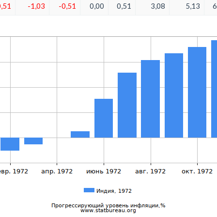
0,51
-1,03
-0,51
0,00
0,51
3,08
5,13
6