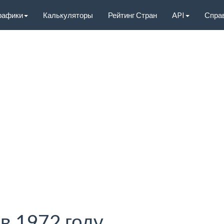
рафики
Калькуляторы
Рейтинг Стран
API
Спра
в 1972 году