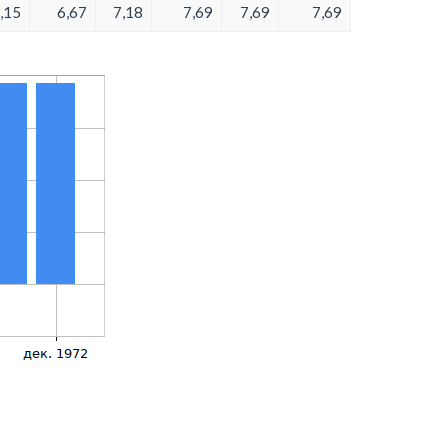
,15
6,67
7,18
7,69
7,69
7,69