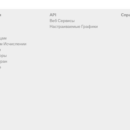
я
API
Спр
Веб Сервисы
Настраиваемые Графики
цам
ом Исчислении
м
оры
тран
е