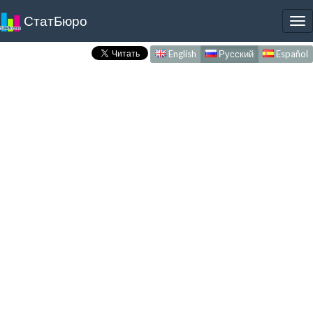
СтатБюро
To
nav
English
Русский
Español